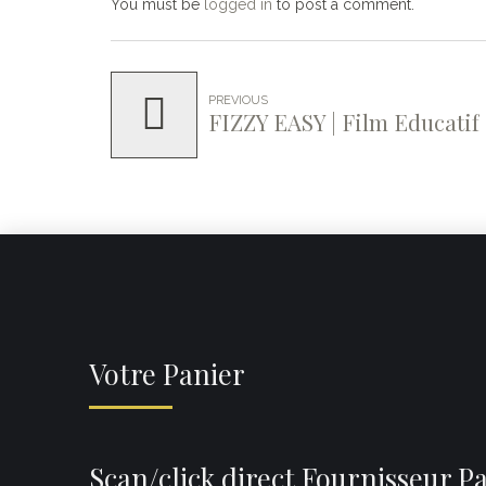
You must be
logged in
to post a comment.
PREVIOUS
FIZZY EASY | Film Educatif
Votre Panier
Scan/click direct Fournisseur P