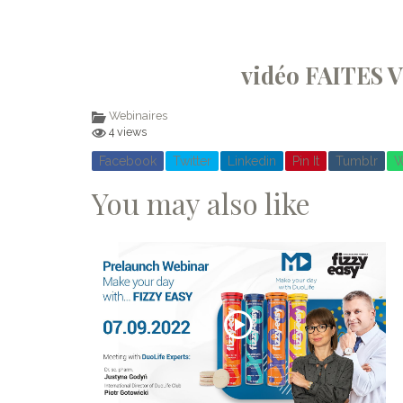
vidéo FAITES
Webinaires
4 views
Facebook
Twitter
Linkedin
Pin It
Tumblr
W
You may also like