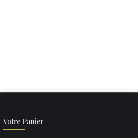
Need support?
Holisticly predominate extensible testing procedures
for reliable supply chains.
MORE DETAILS
Votre Panier