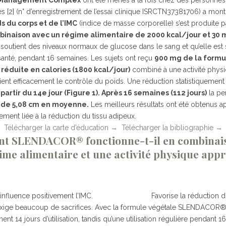
 [2] (n° d’enregistrement de l’essai clinique ISRCTN37381706) a montr
s du corps et de l’IMC
(indice de masse corporelle) s’est produite 
inaison avec un régime alimentaire de 2000 kcal/jour et 30 m
outient des niveaux normaux de glucose dans le sang et qu’elle est sûr
anté, pendant 16 semaines. Les sujets ont reçu
900 mg de la formu
réduite en calories (1800 kcal/jour)
combiné à une activité phys
nt efficacement le contrôle du poids. Une réduction statistiquement 
partir du 14e jour (Figure 1). Après 16 semaines (112 jours)
la pe
e de 5,08 cm en moyenne.
Les meilleurs résultats ont été obtenus ap
ement liée à la réduction du tissu adipeux.
Télécharger la carte d’éducation →
Télécharger la bibliographie →
 SLENDACOR® fonctionne-t-il en combinai
ime alimentaire et une activité physique appr
 positivement l’IMC. Favorise la réduction du tissu adi
qui exige beaucoup de sacrifices. Avec la formule végétale SLENDACO
ement 14 jours d’utilisation, tandis qu’une utilisation régulière penda