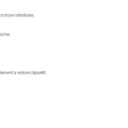
roflore intestinale,
nisme,
ement à réduire l’appétit,