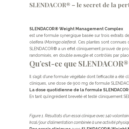
SLENDACOR® – le secret de la pert
SLENDACOR® Weight Management Complex
est une formule synergique basée sur trois extraits 
oleifera (
Moringa oleifera
). Ces plantes sont connues d
SLENDACOR® a un effet cliniquement prouvé de promot
randomisés, en double aveugle et contrôlés par plac
Qu’est-ce que SLENDACOR®
Il s’agit d’une formule végétale dont l’efficacité a é
cliniques, une dose de 900 mg de formule SLENDACOR
La dose quotidienne de la formule SLENDACOR® u
En tant qu’ingrédient breveté et testé cliniquement 
Figure 1. Résultats d’un essai clinique avec 140 volont
kcal/jour d’alimentation combinée à une activité physique
Des essais cliniques
avec
SLENDACOR® Weight 