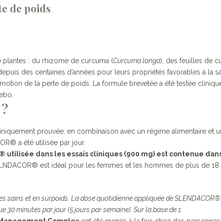
e de poids
de plantes : du rhizome de curcuma (
Curcuma longa
), des feuilles de cu
epuis des centaines d’années pour leurs propriétés favorables à la sa
ion de la perte de poids. La formule brevetée a été testée cliniqu
ebo.
 ?
té cliniquement prouvée, en combinaison avec un régime alimentaire et 
® a été utilisée par jour.
tilisée dans les essais cliniques (900 mg) est contenue dans
SELNDACOR® est idéal pour les femmes et les hommes de plus de 18 an
aires sains et en surpoids. La dose quotidienne appliquée de SLENDACOR®
 30 minutes par jour (5 jours par semaine). Sur la base de 1.
Management Complex
ont été menés à la fois chez des personnes 