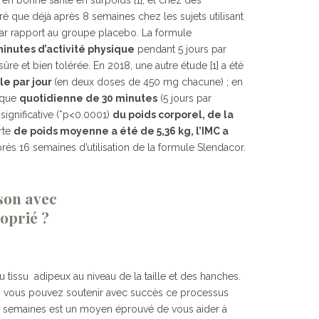
é que déjà après 8 semaines chez les sujets utilisant
par rapport au groupe placebo. La formule
inutes d’activité physique
pendant 5 jours par
e et bien tolérée. En 2018, une autre étude [1] a été
le par jour
(en deux doses de 450 mg chacune) ; en
ique
quotidienne de 30 minutes
(5 jours par
significative (*p<0.0001)
du poids corporel, de la
rte
de poids moyenne a été de 5,36 kg, l’IMC a
rès 16 semaines d’utilisation de la formule Slendacor.
son avec
oprié ?
peux au niveau de la taille et des hanches.
R® vous pouvez soutenir avec succès ce processus
nt 16 semaines est un moyen éprouvé de vous aider à