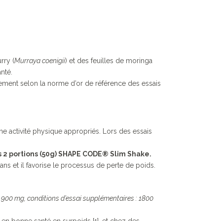
rry (
Murraya coenigii
) et des feuilles de moringa
nté.
ement selon la norme d’or de référence des essais
une activité physique appropriés. Lors des essais
 2 portions (50g) SHAPE CODE® Slim Shake.
s et il favorise le processus de perte de poids.
 900 mg, conditions d’essai supplémentaires : 1800
en bonne santé en surpoids [1], et chez des