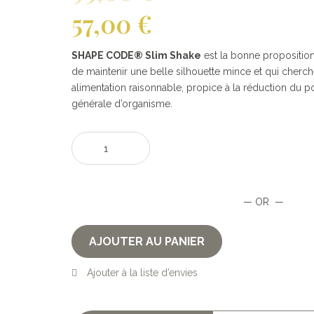
57,00
€
SHAPE CODE® Slim Shake
est la bonne proposition
de maintenir une belle silhouette mince et qui cherc
alimentation raisonnable, propice à la réduction du p
générale d’organisme.
quantité
de
SHAPE
CODE®
— OR —
Slim
Shake
AJOUTER AU PANIER
Ajouter à la liste d’envies