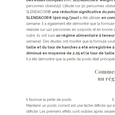
personnes obèses[2]. L’étude sur 50 personnes obèses
SLENDACOR®
une réduction significative du poid
SLENDACOR® (900 mg/jour)
a été utilisée
en comb
semaine. Il a également été démontré que la formule s
réalisée sur 140 personnes en surpoids et en bonne s
outre, ils ont suivi
un régime alimentaire à teneur 
semaine). Des études ont montré que la formule soutie
taille et du tour de hanches a été enregistrée à 
diminué en moyenne de 2,05 et le tour de taill
Il a été démontré que la perte de poids était principal
Comment
un rég
Il favorise la perte de poids. Il influence
Maintenir un poids correct est une tâche difficile 
difficile. Les premiers effets sont visibles après seul