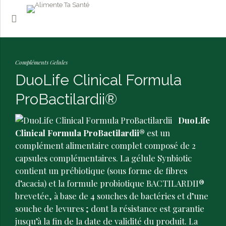
Compléments Gelules
DuoLife Clinical Formula
ProBactilardii®
DuoLife
Clinical Formula ProBactilardii®
est un
complément alimentaire complet composé de 2
capsules complémentaires. La gélule Synbiotic
contient un prébiotique (sous forme de fibres
d’acacia) et la formule probiotique BACTILARDII®
brevetée, à base de 4 souches de bactéries et d’une
souche de levures ; dont la résistance est garantie
jusqu’à la fin de la date de validité du produit. La