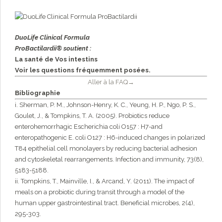
DuoLife Clinical Formula
ProBactilardii® soutient :
La santé
de Vos
intestins
Voir les questions fréquemment posées.
Aller à la FAQ→
Bibliographie
i. Sherman, P. M., Johnson-Henry, K. C., Yeung, H. P., Ngo, P. S.,
Goulet, J., & Tompkins, T. A. (2005). Probiotics reduce
enterohemorrhagic Escherichia coli O157 : H7-and
enteropathogenic E. coli O127 : H6-induced changes in polarized
T84 epithelial cell monolayers by reducing bacterial adhesion
and cytoskeletal rearrangements. Infection and immunity, 73(8),
5183-5188.
ii. Tompkins, T., Mainville, I., & Arcand, Y. (2011). The impact of
meals on a probiotic during transit through a model of the
human upper gastrointestinal tract. Beneficial microbes, 2(4),
295-303.