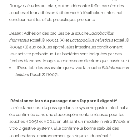
R0052 (7 études au total), qui ont démontré l’effet barrière des
souches et leur adhésion (adhérence) à l’épithélium intestinal
conditionnant les effets probiotiques pro-santé
Dessin :
Adhésion des bacilles de la souche
Lactobacillus
rhamnosus
Rosell® R0011 (A) et
Lactobacillus helveticus
Rosell®
R0052 (B) aux cellules épithéliales intestinales conditionnant
leur activité probiotique. Les bactéries sont indiquées par des
flèches blanches. Image au microscope électronique, basée sur i.
Résultats des essais cliniques avec la souche
Bifidobacterium
bifidum
Rosell® R0071
Résistance lors du passage dans l’appareil digestif
La résistance lors du passage dans le système gastro-intestinal a
été confirmée dans une étude expérimentale réalisée pour les
souches R0052 et R0011 en utilisant un modèle in vitro (IViDiS, in
vitro Digestive System). Elle confirme la bonne stabilité des
ii
souches dans l’environnement gastrique et duodénal
.