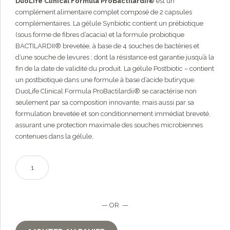
DuoLife Clinical Formula ProBactilardii®
est un
complément alimentaire complet composé de 2 capsules
complémentaires. La gélule Synbiotic contient un prébiotique
(sous forme de fibres d’acacia) et la formule probiotique
BACTILARDII® brevetée, à base de 4 souches de bactéries et
d’une souche de levures ; dont la résistance est garantie jusqu’à la
fin de la date de validité du produit. La gélule Postbiotic – contient
un postbiotique dans une formule à base d’acide butiryque.
DuoLife Clinical Formula ProBactilardii® se caractérise non
seulement par sa composition innovante, mais aussi par sa
formulation brevetée et son conditionnement immédiat breveté,
assurant une protection maximale des souches microbiennes
contenues dans la gélule.
quantité
de
DuoLife
Clinical
— OR —
Formula
ProBactilardii®