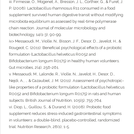
iii. Firmesse, O., Mogenet, A., Bresson, J. L., Corthier, G., & Furet, J.
P. (2008). Lactobacillus rhamnosus R11 consumed in a food
supplement survived human digestive transit without modifying
microbiota equilibrium as assessed by real-time polymerase
chain reaction. Journal of molecular microbiology and
biotechnology, 14(1-3), 90-99.
iv> Messaoudi, M., Violle, N., Bisson, J. F., Desor, D., Javelot, H., &
Rougeot, C. (2011). Beneficial psychological effects of a probiotic
formulation (Lactobacillus helveticus R0052 and
Bifidobacterium longum R0175) in healthy human volunteers.
Gut microbes, 2(4), 256-261.
v. Messaoudi, M., Lalonde, R., Violle, N., Javelot, H., Desor, D.,
Nejdi, A., … & Cazaubiel, J. M. (2011). Assessment of psychotropic-
like properties of a probiotic formulation (Lactobacillus helveticus
R0052 and Bifidobacterium longum R0175) in rats and human
subjects. British Journal of Nutrition, 105(5), 755-764.
vi. Diop, L., Guillou, S., & Durand, H. (2008). Probiotic food
supplement reduces stress-induced gastrointestinal symptoms
in volunteers: a double-blind, placebo-controlled, randomized
trial. Nutrition Research, 28(1), 1-5.