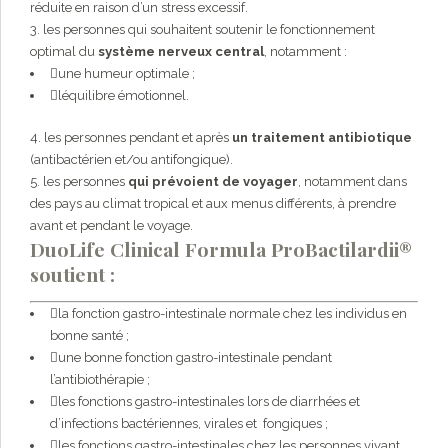
réduite en raison d’un stress excessif.
3. les personnes qui souhaitent soutenir le fonctionnement
optimal du
système nerveux central
, notamment :
une humeur optimale ;
léquilibre émotionnel.
4. les personnes pendant et après
un traitement antibiotique
(antibactérien et/ou antifongique).
5. les personnes
qui prévoient de voyager
, notamment dans
des pays au climat tropical et aux menus différents, à prendre
avant et pendant le voyage.
DuoLife Clinical Formula ProBactilardii®
soutient :
la fonction gastro-intestinale normale chez les individus en
bonne santé ;
une bonne fonction gastro-intestinale pendant
l’antibiothérapie ;
les fonctions gastro-intestinales lors de diarrhées et
d’infections bactériennes, virales et fongiques ;
les fonctions gastro-intestinales chez les personnes vivant