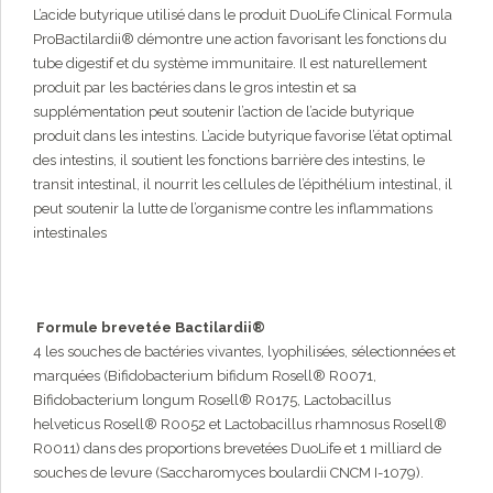
L’acide butyrique utilisé dans le produit DuoLife Clinical Formula
ProBactilardii® démontre une action favorisant les fonctions du
tube digestif et du système immunitaire. Il est naturellement
produit par les bactéries dans le gros intestin et sa
supplémentation peut soutenir l’action de l’acide butyrique
produit dans les intestins. L’acide butyrique favorise l’état optimal
des intestins, il soutient les fonctions barrière des intestins, le
transit intestinal, il nourrit les cellules de l’épithélium intestinal, il
peut soutenir la lutte de l’organisme contre les inflammations
intestinales
Formule brevetée Bactilardii®
4 les souches de bactéries vivantes, lyophilisées, sélectionnées et
marquées (Bifidobacterium bifidum Rosell® R0071,
Bifidobacterium longum Rosell® R0175, Lactobacillus
helveticus Rosell® R0052 et Lactobacillus rhamnosus Rosell®
R0011) dans des proportions brevetées DuoLife et 1 milliard de
souches de levure (Saccharomyces boulardii CNCM I-1079).