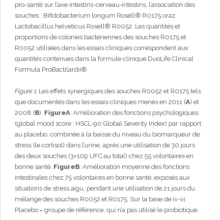
pro-santé sur l’axe intestins-cerveau-intestins, l’association des
souches : Bifidobacterium longum Rosell® R0175 oraz
Lactobacillus helveticus Rosell® R0052. Les quantités et
proportions de colonies bactériennes des souches R0175 et
R0052 utilisées dans les essais cliniques correspondent aux
quantités contenues dans la formule clinique DuoLife Clinical
Formula ProBactilardii®
Figure 1.
Les effets synergiques des souches R0052 et R0175 tels
que documentés dans les essais cliniques menés en 2011 (
A
) et
2008 (
B
).
Figure
A
: Amélioration des fonctions psychologiques
(global mood score ; HSCL-90 Global Severity Index) par rapport
au placebo, combinée à la baisse du niveau du biomarqueur de
stress (le cortisol) dans l’urine, après une utilisation de 30 jours
des deux souches (3×109 UFC au total) chez 55 volontaires en
bonne santé.
Figure
B
: Amélioration moyenne des fonctions
intestinales chez 75 volontaires en bonne santé, exposés aux
situations de stress aigu, pendant une utilisation de 21 jours du
mélange des souches R0052 et R0175. Sur la base de iv-vi.
Placebo = groupe de référence, qui n’a pas utilisé le probiotique.