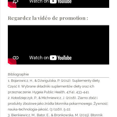
Regardez la vidéo de promotion :
Bibliographie
1. Bojarowicz, H., & Dźwigulska, P. (2012). Suplementy diety.
Część II. Wybrane składniki suplementów diety oraz ich
przeznaczenie. Hygeia Public Health, 47(4), 433-441.
2. Kołodziejczyk, P., & Michniewicz, J. (2018). Ziarno zbóż i
produkty zbożowe jako źródła błonnika pokarmowego. Żywność:
nauka-technologia-jakość, (3 (116)), 5-22.
3. Bienkiewicz, M., Bator, E., & Bronkowska, M. (2015). Błonnik