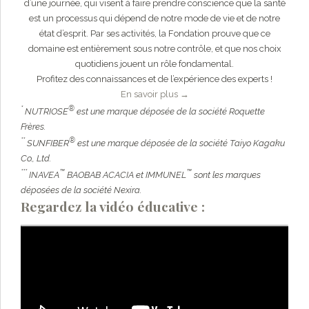
d’une journée, qui visent à faire prendre conscience que la santé
est un processus qui dépend de notre mode de vie et de notre
état d’esprit. Par ses activités, la Fondation prouve que ce
domaine est entièrement sous notre contrôle, et que nos choix
quotidiens jouent un rôle fondamental.
Profitez des connaissances et de l’expérience des experts !
En savoir plus →
*
®
NUTRIOSE
est une marque déposée de la société Roquette
Frères.
**
®
SUNFIBER
est une marque déposée de la société Taiyo Kagaku
Co., Ltd.
***
™
™
INAVEA
BAOBAB ACACIA et IMMUNEL
sont les marques
déposées de la société Nexira.
Regardez la vidéo éducative :