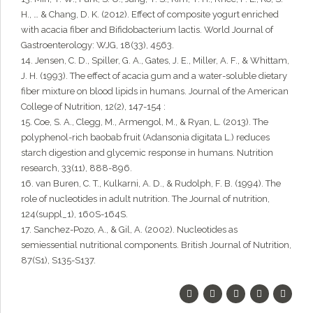
H., … & Chang, D. K. (2012). Effect of composite yogurt enriched
with acacia fiber and Bifidobacterium lactis. World Journal of
Gastroenterology: WJG, 18(33), 4563.
14. Jensen, C. D., Spiller, G. A., Gates, J. E., Miller, A. F., & Whittam,
J. H. (1993). The effect of acacia gum and a water-soluble dietary
fiber mixture on blood lipids in humans. Journal of the American
College of Nutrition, 12(2), 147-154 :
15. Coe, S. A., Clegg, M., Armengol, M., & Ryan, L. (2013). The
polyphenol-rich baobab fruit (Adansonia digitata L.) reduces
starch digestion and glycemic response in humans. Nutrition
research, 33(11), 888-896.
16. van Buren, C. T., Kulkarni, A. D., & Rudolph, F. B. (1994). The
role of nucleotides in adult nutrition. The Journal of nutrition,
124(suppl_1), 160S-164S.
17. Sanchez-Pozo, A., & Gil, A. (2002). Nucleotides as
semiessential nutritional components. British Journal of Nutrition,
87(S1), S135-S137.