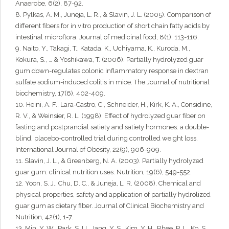
Anaerobe, 6(2), 87-92.
8. Pylkas, A. M., Juneja, L. R., & Slavin, J. L. (2005). Comparison of
different fibers for in vitro production of short chain fatty acids by
intestinal microflora. Journal of medicinal food, 8(1), 113-116.
9. Naito, Y., Takagi, T., Katada, K., Uchiyama, K., Kuroda, M.,
Kokura, S., … & Yoshikawa, T. (2006). Partially hydrolyzed guar
gum down-regulates colonic inflammatory response in dextran
sulfate sodium-induced colitis in mice. The Journal of nutritional
biochemistry, 17(6), 402-409.
10. Heini, A. F., Lara-Castro, C., Schneider, H., Kirk, K. A., Considine,
R. V., & Weinsier, R. L. (1998). Effect of hydrolyzed guar fiber on
fasting and postprandial satiety and satiety hormones: a double-
blind, placebo-controlled trial during controlled weight loss.
International Journal of Obesity, 22(9), 906-909.
11. Slavin, J. L., & Greenberg, N. A. (2003). Partially hydrolyzed
guar gum: clinical nutrition uses. Nutrition, 19(6), 549-552.
12. Yoon, S. J., Chu, D. C., & Juneja, L. R. (2008). Chemical and
physical properties, safety and application of partially hydrolized
guar gum as dietary fiber. Journal of Clinical Biochemistry and
Nutrition, 42(1), 1-7.
13. Min, Y. W., Park, S. U., Jang, Y. S., Kim, Y. H., Rhee, P. L., Ko, S.