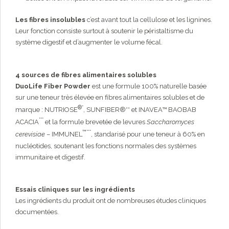
Les fibres insolubles
c’est avant tout la cellulose et les lignines.
Leur fonction consiste surtout à soutenir le péristaltisme du
système digestif et d’augmenter le volume fécal.
4 sources de fibres alimentaires solubles
DuoLife Fiber Powder
est une formule 100% naturelle basée
sur une teneur très élevée en fibres alimentaires solubles et de
®*
marque : NUTRIOSE
, SUNFIBER®** et INAVEA™ BAOBAB
***
ACACIA
et la formule brevetée de levures
Saccharomyces
™***
cerevisiae
– IMMUNEL
, standarisé pour une teneur à 60% en
nucléotides, soutenant les fonctions normales des systèmes
immunitaire et digestif.
Essais cliniques sur les ingrédients
Les ingrédients du produit ont de nombreuses études cliniques
documentées.