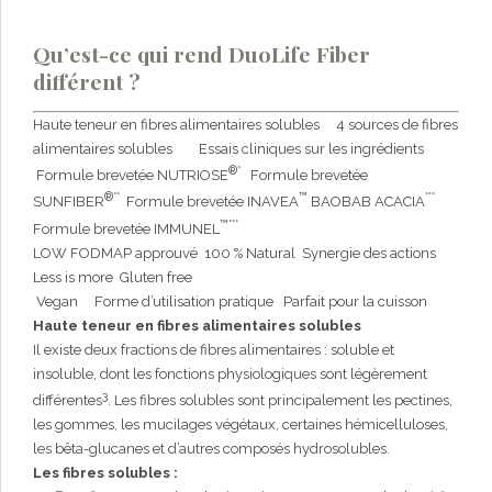
Qu’est-ce qui rend DuoLife Fiber
différent ?
Haute teneur en fibres alimentaires solubles
4 sources de fibres
alimentaires solubles
Essais cliniques sur les ingrédients
®*
Formule brevetée NUTRIOSE
Formule brevetée
®**
™
***
SUNFIBER
Formule brevetée INAVEA
BAOBAB ACACIA
™***
Formule brevetée IMMUNEL
LOW FODMAP approuvé
100 % Natural
Synergie des actions
Less is more
Gluten free
Vegan
Forme d’utilisation pratique
Parfait pour la cuisson
Haute teneur en fibres alimentaires solubles
Il existe deux fractions de fibres alimentaires : soluble et
insoluble, dont les fonctions physiologiques sont légèrement
3
différentes
. Les fibres solubles sont principalement les pectines,
les gommes, les mucilages végétaux, certaines hémicelluloses,
les bêta-glucanes et d’autres composés hydrosolubles.
Les fibres solubles :