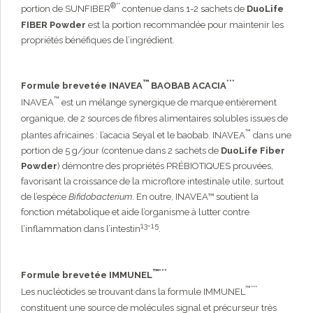
®**
portion de SUNFIBER
contenue dans 1-2 sachets de
DuoLife
FIBER Powder
est la portion recommandée pour maintenir les
propriétés bénéfiques de l’ingrédient.
™
***
Formule brevetée INAVEA
BAOBAB ACACIA
™
INAVEA
est un mélange synergique de marque entièrement
organique, de 2 sources de fibres alimentaires solubles issues de
™
plantes africaines : l’acacia Seyal et le baobab. INAVEA
dans une
portion de 5 g/jour (contenue dans 2 sachets de
DuoLife Fiber
Powder
) démontre des propriétés PRÉBIOTIQUES prouvées,
favorisant la croissance de la microflore intestinale utile, surtout
de l’espèce
Bifidobacterium
. En outre, INAVEA™ soutient la
fonction métabolique et aide l’organisme à lutter contre
13-15
l’inflammation dans l’intestin
.
™***
Formule brevetée IMMUNEL
™***
Les nucléotides se trouvant dans la formule IMMUNEL
constituent une source de molécules signal et précurseur très