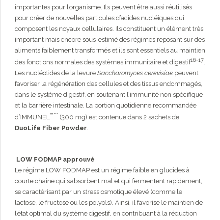
importantes pour l’organisme. Ils peuvent être aussi réutilisés
pour créer de nouvelles particules d’acides nucléiques qui
composent les noyaux cellulaires. Ils constituent un élément très
important mais encore sous-estimé des régimes reposant sur des
aliments faiblement transformés et ils sont essentiels au maintien
16-17
des fonctions normales des systèmes immunitaire et digestif
.
Les nucléotides de la levure
Saccharomyces cerevisiae
peuvent
favoriser la régénération des cellules et des tissus endommagés,
dans le système digestif, en soutenant l’immunité non spécifique
et la barrière intestinale. La portion quotidienne recommandée
™***
d’IMMUNEL
(300 mg) est contenue dans 2 sachets de
DuoLife Fiber Powder
.
LOW FODMAP approuvé
Le régime LOW FODMAP est un régime faible en glucides à
courte chaine qui s’absorbent mal et qui fermentent rapidement,
se caractérisant par un stress osmotique élevé (comme le
lactose, le fructose ou les polyols). Ainsi, il favorise le maintien de
l’état optimal du système digestif, en contribuant à la réduction