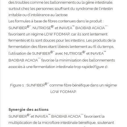
des troubles comme les ballonnements ou la gêne intestinale,
surtout chez les personnes souffrant du syndrome de l’intestin
irritable ou d’intolérance au lactose.
Les formules à base de fibres contenues dans le produit :
®**
®*
™
***
SUNFIBER
, NUTRIOSE
et INAVEA
BAOBAB ACACIA
favorisent un régime LOW FODMAP, car ils sont lentement
fermentés et ils sont douces pour les intestins. Les produits de la
fermentation des fibres étant libérés lentement au fil du temps,
®**
®*
™
l’utilisation de SUNFIBER
avec NUTRIOSE
et INAVEA
***
BAOBAB ACACIA
favorise la minimisation des ballonnements
associés à une fermentation intestinale trop rapide(
Figure 1
).
®**
Figure 1 : SUNFIBER
comme fibre bénéfique dans un régime
LOW FODMAP.
Synergie des actions
®**
™
***
SUNFIBER
et INAVEA
BAOBAB ACACIA
favorisent la
multiplication de la microflore intestinale bénéfique, soutenant