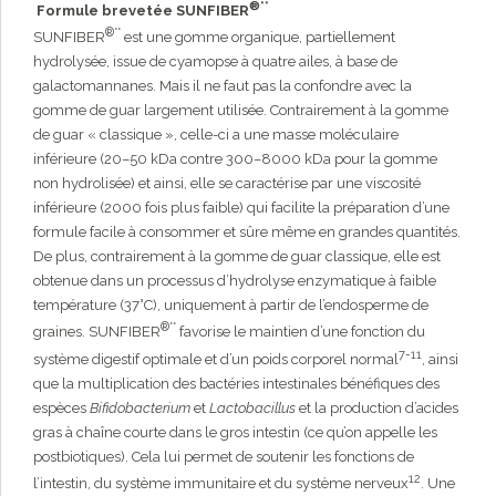
®**
Formule brevetée SUNFIBER
®**
SUNFIBER
est une gomme organique, partiellement
hydrolysée, issue de cyamopse à quatre ailes, à base de
galactomannanes. Mais il ne faut pas la confondre avec la
gomme de guar largement utilisée. Contrairement à la gomme
de guar « classique », celle-ci a une masse moléculaire
inférieure (20–50 kDa contre 300–8000 kDa pour la gomme
non hydrolisée) et ainsi, elle se caractérise par une viscosité
inférieure (2000 fois plus faible) qui facilite la préparation d’une
formule facile à consommer et sûre même en grandes quantités.
De plus, contrairement à la gomme de guar classique, elle est
obtenue dans un processus d’hydrolyse enzymatique à faible
température (37°C), uniquement à partir de l’endosperme de
®**
graines. SUNFIBER
favorise le maintien d’une fonction du
7-11
système digestif optimale et d’un poids corporel normal
, ainsi
que la multiplication des bactéries intestinales bénéfiques des
espèces
Bifidobacterium
et
Lactobacillus
et la production d’acides
gras à chaîne courte dans le gros intestin (ce qu’on appelle les
postbiotiques). Cela lui permet de soutenir les fonctions de
12
l’intestin, du système immunitaire et du système nerveux
. Une