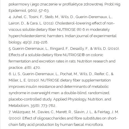
pokarmowy i jego znaczenie w profilaktyce zdrowotnej. Probl Hig
Epidemiol, 96(1), 57-63.
4. Juhel, C., Tosini, F., Steib, M., Wils, D., Guerin-Deremaux, L.,
Lairon, D., & Cara, L. (2011). Cholesterol-lowering effect of non-
viscous soluble dietary fiber NUTRIOSE (R) 6 in moderately
hypercholesterolemic hamsters. Indian journal of experimental
biology, 49(3), 219-228.
5. Guerin-Deremaux, L., Ringard, F., Desailly, F., & Wils, D. (2010).
Effects of a soluble dietary fibre NUTRIOSE® on colonic
fermentation and excretion rates in rats. Nutrition research and
practice, 4(6), 470.
6. Li, S., Guerin-Deremaux, L., Pochat, M., Wils, D., Reifer, C., &
Miller, L. E. (2010). NUTRIOSE dietary fiber supplementation
improves insulin resistance and determinants of metabolic
syndrome in overweight men: a double-blind, randomized,
placebo-controlled study. Applied Physiology, Nutrition, and
Metabolism, 35(6), 773-782.
7. Velázquez, M., Davies, C., Marett, R., Slavin, J. L., & Feirtag, J. M.
(2000). Effect of oligosaccharides and fibre substitutes on short-
chain fatty acid production by human faecal microflora.