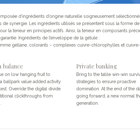
posée d’ingrédients d’origine naturelle soigneusement sélectionné
 de synergie. Les ingrédients utilisés se présentent sous la forme de
pour la teneur en principes actifs. Ainsi, la teneur en composants préc
arantie. Ingrédients de l’enveloppe de la gélule :
omme gellane, colorants – complexes cuivre-chlorophylles et cuivre-
n balance
Private banking
se on low hanging fruit to
Bring to the table win-win survi
 a ballpark value added activity
strategies to ensure proactive
test. Override the digital divide
domination. At the end of the d
ditional clickthroughs from
going forward, a new normal th
.
generation.