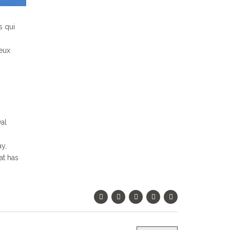
s qui
ieux
val
ay,
at has