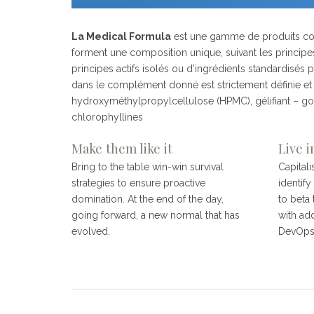
La Medical Formula
est une gamme de produits com
forment une composition unique, suivant les principes
principes actifs isolés ou d’ingrédients standardisés 
dans le complément donné est strictement définie et g
hydroxyméthylpropylcellulose (HPMC), gélifiant – g
chlorophyllines
Make them like it
Live i
Bring to the table win-win survival
Capitali
strategies to ensure proactive
identify
domination. At the end of the day,
to beta 
going forward, a new normal that has
with ad
evolved.
DevOps