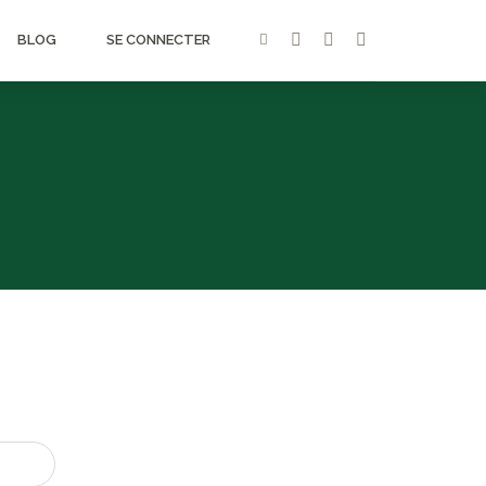
BLOG
SE CONNECTER
Need help?
Free support
Holisticly predominate extensible
testing procedures for reliable supply
chains.
MORE DETAILS