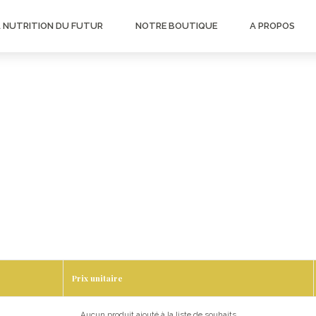
A NUTRITION DU FUTUR
NOTRE BOUTIQUE
A PROPOS
Prix unitaire
Aucun produit ajouté à la liste de souhaits